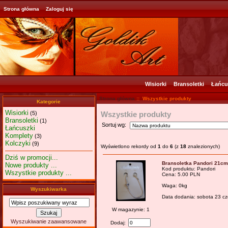
Strona główna
Zaloguj się
Wisiorki
Bransoletki
Łańcu
Strona główna
:: Wszystkie produkty
Kategorie
Wisiorki
Wszystkie produkty
(5)
Bransoletki
(1)
Sortuj wg:
Łańcuszki
Komplety
(3)
Kolczyki
(9)
Wyświetlono rekordy od
1
do
6
(z
18
znalezionych)
Dziś w promocji...
Bransoletka Pandori 21cm
Nowe produkty ...
Kod produktu: Pandori
Wszystkie produkty ...
Cena: 5.00 PLN
Waga: 0kg
Wyszukiwarka
Data dodania: sobota 23 c
W magazynie: 1
Wyszukiwanie zaawansowane
Dodaj: