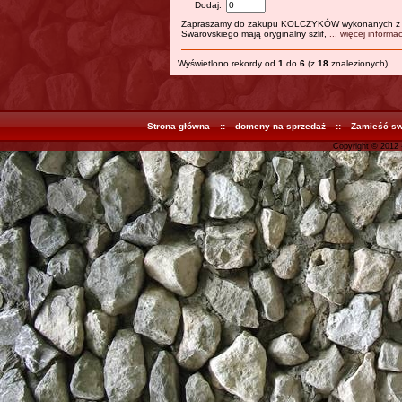
Dodaj:
Zapraszamy do zakupu KOLCZYKÓW wykonanych z or
Swarovskiego mają oryginalny szlif,
... więcej informac
Wyświetlono rekordy od
1
do
6
(z
18
znalezionych)
Strona główna
::
domeny na sprzedaż
::
Zamieść swó
Copyright © 2012