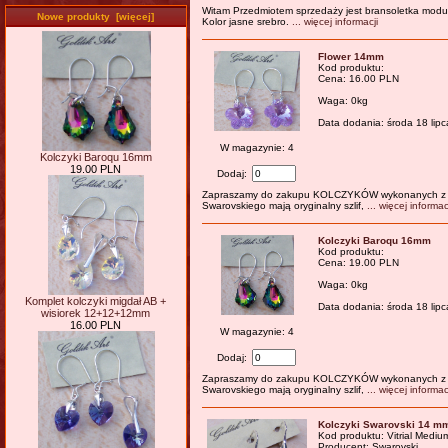
Witam Przedmiotem sprzedaży jest bransoletka moduł
Nowe produkty [więcej]
Kolor jasne srebro.
... więcej informacji
Flower 14mm
Kod produktu:
Cena: 16.00 PLN
Waga: 0kg
Data dodania: środa 18 lip
W magazynie: 4
Kolczyki Baroqu 16mm
19.00 PLN
Dodaj:
Zapraszamy do zakupu KOLCZYKÓW wykonanych z or
Swarovskiego mają oryginalny szlif,
... więcej informac
Kolczyki Baroqu 16mm
Kod produktu:
Cena: 19.00 PLN
Waga: 0kg
Komplet kolczyki migdał AB +
Data dodania: środa 18 lip
wisiorek 12+12+12mm
16.00 PLN
W magazynie: 4
Dodaj:
Zapraszamy do zakupu KOLCZYKÓW wykonanych z or
Swarovskiego mają oryginalny szlif,
... więcej informac
Kolczyki Swarovski 14 m
Kod produktu: Vitrial Mediu
Producent: Swarovski