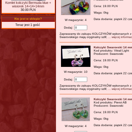
Komlet kolczyki Bermuda blue +
Cena: 19.00 PLN
wisiorek 14+14+14mm
30.00 PLN
Waga: 0kg
Kto jest w sklepie?
Data dodania: piątek 22 cz
W magazynie: 4
Teraz jest 1 gość
Dodaj:
Zapraszamy do zakupu KOLCZYKÓW wykonanych z or
Swarovskiego mają oryginalny szlif,
... więcej informac
Kolczyki Swarovski 14 m
Kod produktu: Vitrail Light
Producent: Swarovski
Cena: 19.00 PLN
Waga: 0kg
W magazynie: 10
Data dodania: piątek 22 cz
Dodaj:
Zapraszamy do zakupu KOLCZYKÓW wykonanych z or
Swarovskiego mają oryginalny szlif,
... więcej informac
Kolczyki Swarovski 14 m
Kod produktu: Pierot AB
Producent: Swarovski
Cena: 19.00 PLN
Waga: 0kg
Data dodania: piątek 22 cz
W magazynie: 4